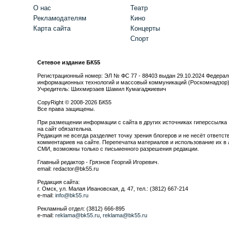
О нас
Театр
Рекламодателям
Кино
Карта сайта
Концерты
Спорт
Сетевое издание БК55
Регистрационный номер: ЭЛ № ФС 77 - 88403 выдан 29.10.2024 Федерал
информационных технологий и массовый коммуникаций (Роскомнадзор
Учредитель: Шихмирзаев Шамил Кумагаджиевич
CopyRight © 2008-2026 БК55
Все права защищены.
При размещении информации с сайта в других источниках гиперссылка
на сайт обязательна.
Редакция не всегда разделяет точку зрения блогеров и не несёт ответст
комментариев на сайте. Перепечатка материалов и использование их в 
СМИ, возможны только с письменного разрешения редакции.
Главный редактор - Грязнов Георгий Игоревич.
email: redactor@bk55.ru
Редакция сайта:
г. Омск, ул. Малая Ивановская, д. 47, тел.: (3812) 667-214
e-mail:
info@bk55.ru
Рекламный отдел: (3812) 666-895
e-mail:
reklama@bk55.ru
,
reklama@bk55.ru