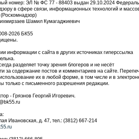
ый номер: ЭЛ № ФС 77 - 88403 выдан 29.10.2024 Федерал
дзору в сфере связи, информационных технологий и масс
 (Роскомнадзор)
Шихмирзаев Шамил Кумагаджиевич
008-2026 БК55
щищены.
и информации с сайта в других источниках гиперссылка
тельна.
сегда разделяет точку зрения блогеров и не несёт
ти за содержание постов и комментариев на сайте. Перепе
использование их в любой форме, в том числе и в электро
 только с письменного разрешения редакции.
тор - Грязнов Георгий Игоревич.
r@bk55.ru
а:
алая Ивановская, д. 47, тел.: (3812) 667-214
55.ru
ел: (3812) 666-895