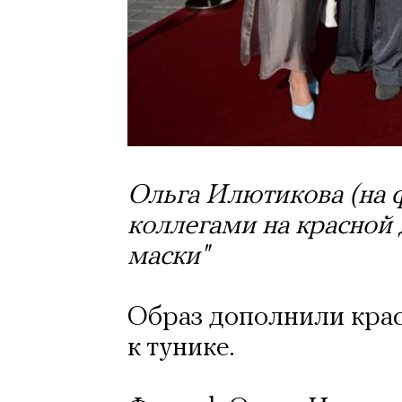
Ольга Илютикова (на ф
коллегами на красной
маски"
Образ дополнили крас
к тунике.