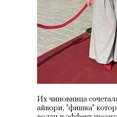
Их чиновница сочетала
айвори, "фишка" кото