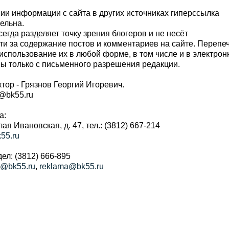
и информации с сайта в других источниках гиперссылка
тельна.
сегда разделяет точку зрения блогеров и не несёт
ти за содержание постов и комментариев на сайте. Перепе
использование их в любой форме, в том числе и в электро
 только с письменного разрешения редакции.
тор - Грязнов Георгий Игоревич.
r@bk55.ru
а:
алая Ивановская, д. 47, тел.: (3812) 667-214
55.ru
ел: (3812) 666-895
a@bk55.ru
,
reklama@bk55.ru