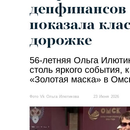
депфинансов
показала клас
дорожке
56-летняя Ольга Илюти
столь яркого события, 
«Золотая маска» в Омс
Фото Vk Ольга Илютикова
23 Июня 2026