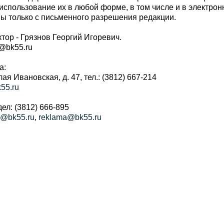
использование их в любой форме, в том числе и в электро
 только с письменного разрешения редакции.
тор - Грязнов Георгий Игоревич.
r@bk55.ru
а:
алая Ивановская, д. 47, тел.: (3812) 667-214
55.ru
ел: (3812) 666-895
a@bk55.ru
,
reklama@bk55.ru