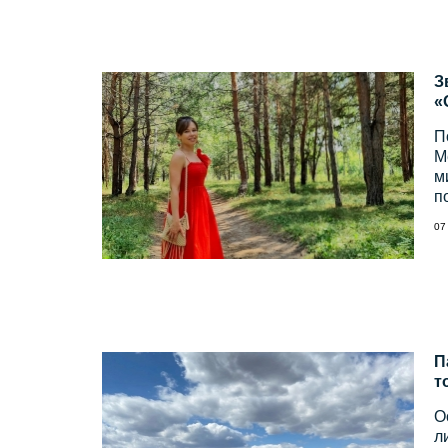
З
«
П
М
м
п
07
П
т
О
л