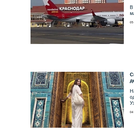
В
м
05
С
д
Н
о
У
04