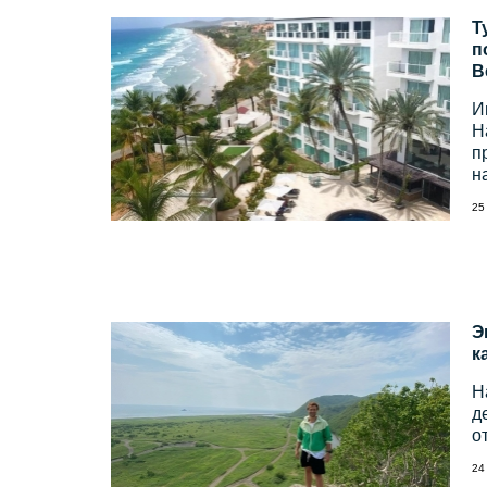
Т
п
В
И
Н
п
н
25
Э
к
Н
д
о
24