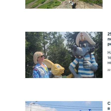
2
п
р
Н
т
н
22
С
в