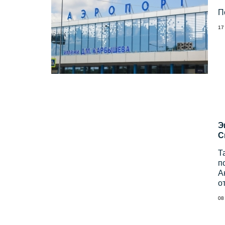
П
17
Э
С
Т
п
А
о
08