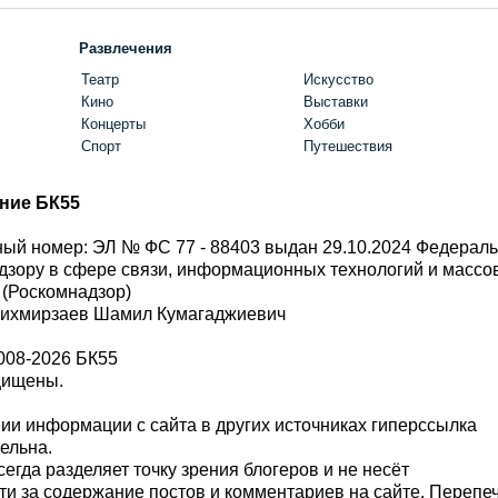
Развлечения
Театр
Искусство
Кино
Выставки
Концерты
Хобби
Спорт
Путешествия
ние БК55
ый номер: ЭЛ № ФС 77 - 88403 выдан 29.10.2024 Федерал
дзору в сфере связи, информационных технологий и масс
 (Роскомнадзор)
Шихмирзаев Шамил Кумагаджиевич
008-2026 БК55
щищены.
и информации с сайта в других источниках гиперссылка
тельна.
сегда разделяет точку зрения блогеров и не несёт
ти за содержание постов и комментариев на сайте. Перепе