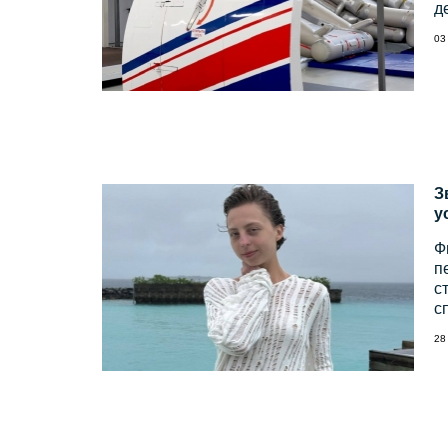
д
03
З
у
Ф
п
с
сп
28