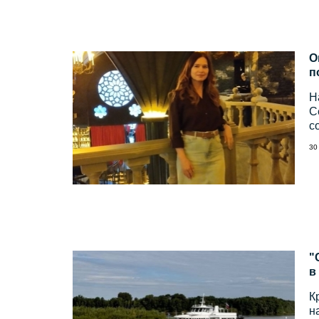
О
п
Н
C
с
30
"
в
К
н