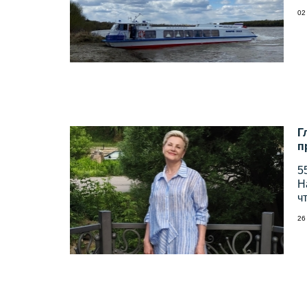
02
Г
п
5
Н
ч
26