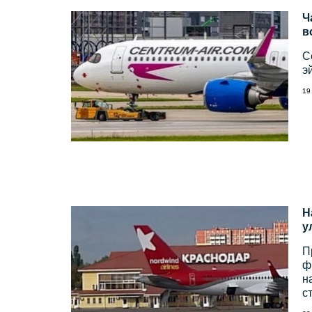
Ч
в
C
э
19
Н
у
П
ф
н
с