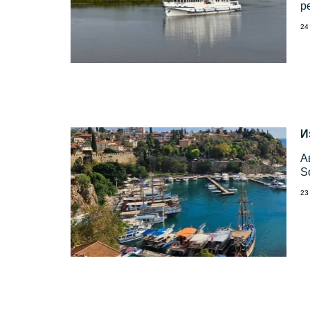
р
24
И
А
S
23