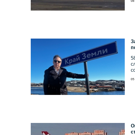
08
З
п
5
с
с
05
О
с