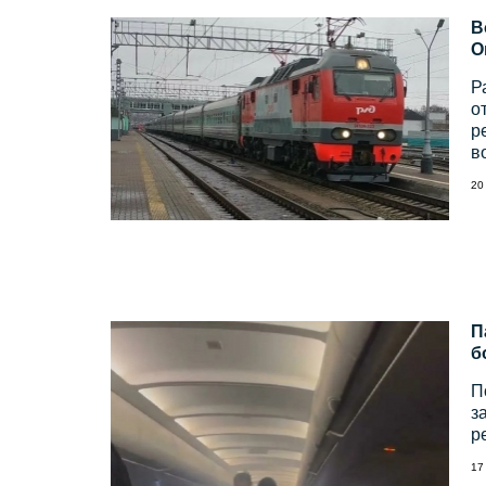
В
О
Р
о
р
в
20
П
б
П
з
р
17