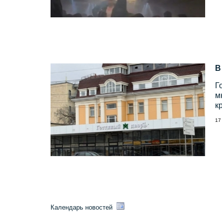
В
Г
м
к
17
Календарь новостей