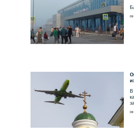
Б
09
О
и
В
к
з
08