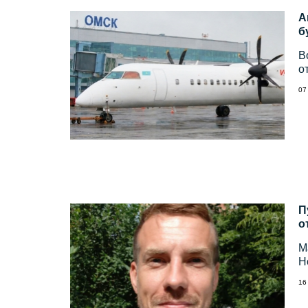
А
б
В
о
07
П
о
М
Н
16