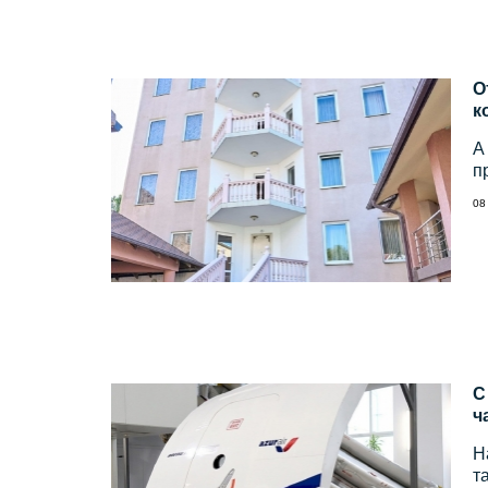
О
к
А
п
08
С
ч
Н
т