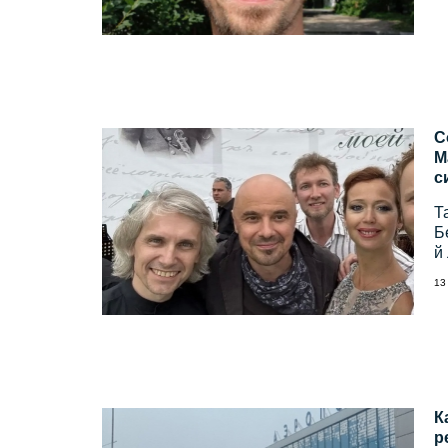
С
М
с
Т
Б
й
13
К
р