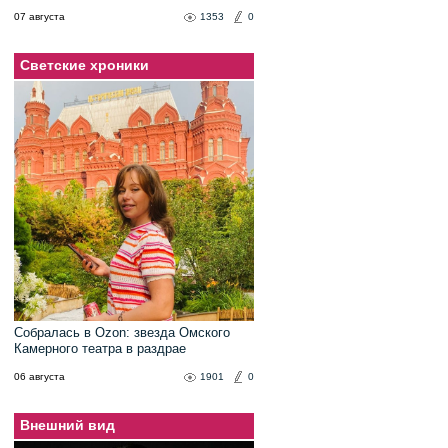
07 августа
1353
0
Светские хроники
Собралась в Ozon: звезда Омского
Камерного театра в раздрае
06 августа
1901
0
Внешний вид