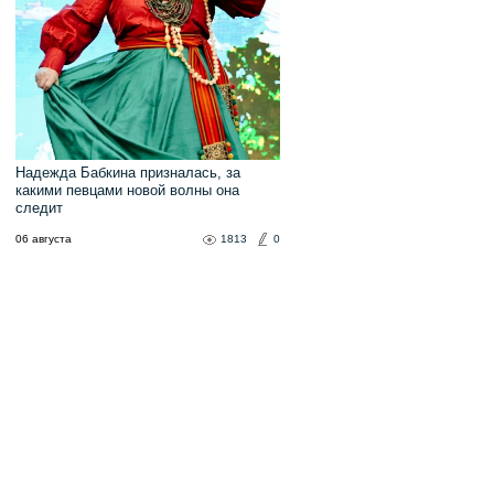
Надежда Бабкина призналась, за
какими певцами новой волны она
следит
06 августа
1813
0