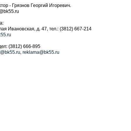
тор - Грязнов Георгий Игоревич.
r@bk55.ru
а:
алая Ивановская, д. 47, тел.: (3812) 667-214
55.ru
ел: (3812) 666-895
a@bk55.ru
,
reklama@bk55.ru