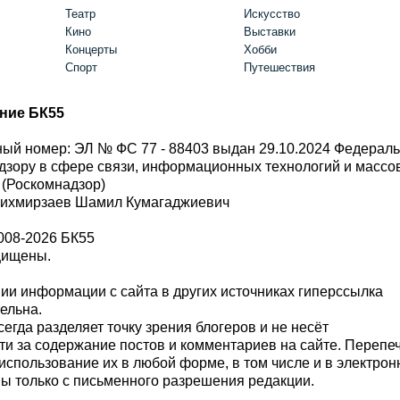
Театр
Искусство
Кино
Выставки
Концерты
Хобби
Спорт
Путешествия
ние БК55
ый номер: ЭЛ № ФС 77 - 88403 выдан 29.10.2024 Федерал
дзору в сфере связи, информационных технологий и масс
 (Роскомнадзор)
Шихмирзаев Шамил Кумагаджиевич
008-2026 БК55
щищены.
и информации с сайта в других источниках гиперссылка
тельна.
сегда разделяет точку зрения блогеров и не несёт
ти за содержание постов и комментариев на сайте. Перепе
использование их в любой форме, в том числе и в электро
 только с письменного разрешения редакции.