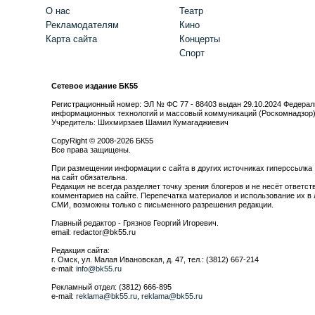
О нас
Театр
Рекламодателям
Кино
Карта сайта
Концерты
Спорт
Сетевое издание БК55
Регистрационный номер: ЭЛ № ФС 77 - 88403 выдан 29.10.2024 Федерал
информационных технологий и массовый коммуникаций (Роскомнадзор
Учредитель: Шихмирзаев Шамил Кумагаджиевич
CopyRight © 2008-2026 БК55
Все права защищены.
При размещении информации с сайта в других источниках гиперссылка
на сайт обязательна.
Редакция не всегда разделяет точку зрения блогеров и не несёт ответст
комментариев на сайте. Перепечатка материалов и использование их в 
СМИ, возможны только с письменного разрешения редакции.
Главный редактор - Грязнов Георгий Игоревич.
email: redactor@bk55.ru
Редакция сайта:
г. Омск, ул. Малая Ивановская, д. 47, тел.: (3812) 667-214
e-mail:
info@bk55.ru
Рекламный отдел: (3812) 666-895
e-mail:
reklama@bk55.ru
,
reklama@bk55.ru