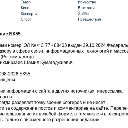
Театр
Искусство
Кино
Выставки
Концерты
Хобби
Спорт
Путешествия
ние БК55
ый номер: ЭЛ № ФС 77 - 88403 выдан 29.10.2024 Федерал
дзору в сфере связи, информационных технологий и масс
 (Роскомнадзор)
Шихмирзаев Шамил Кумагаджиевич
008-2026 БК55
щищены.
и информации с сайта в других источниках гиперссылка
тельна.
сегда разделяет точку зрения блогеров и не несёт
ти за содержание постов и комментариев на сайте. Перепе
использование их в любой форме, в том числе и в электро
 только с письменного разрешения редакции.