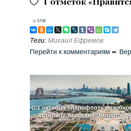
1
отметок «Нравитс
5738
Теги:
Михаил Ефремов
Перейти к комментариям
Вер
Новости
С 1 октября «Аэрофлот» возобно
столицу Арабских Эмиратов, 