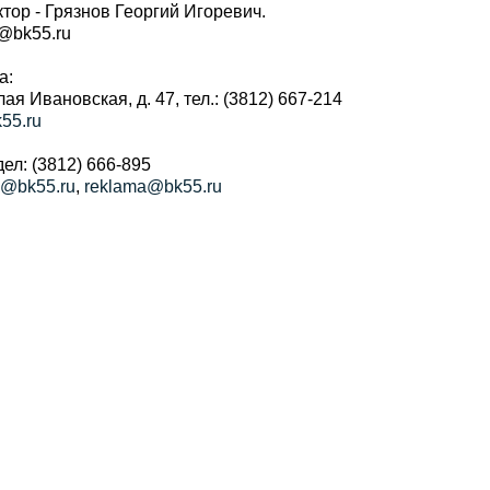
тор - Грязнов Георгий Игоревич.
r@bk55.ru
а:
алая Ивановская, д. 47, тел.: (3812) 667-214
55.ru
ел: (3812) 666-895
a@bk55.ru
,
reklama@bk55.ru