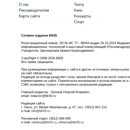
О нас
Театр
Рекламодателям
Кино
Карта сайта
Концерты
Спорт
Сетевое издание БК55
Регистрационный номер: ЭЛ № ФС 77 - 88403 выдан 29.10.2024 Федерал
информационных технологий и массовый коммуникаций (Роскомнадзор
Учредитель: Шихмирзаев Шамил Кумагаджиевич
CopyRight © 2008-2026 БК55
Все права защищены.
При размещении информации с сайта в других источниках гиперссылка
на сайт обязательна.
Редакция не всегда разделяет точку зрения блогеров и не несёт ответст
комментариев на сайте. Перепечатка материалов и использование их в 
СМИ, возможны только с письменного разрешения редакции.
Главный редактор - Грязнов Георгий Игоревич.
email: redactor@bk55.ru
Редакция сайта:
г. Омск, ул. Малая Ивановская, д. 47, тел.: (3812) 667-214
e-mail:
info@bk55.ru
Рекламный отдел: (3812) 666-895
e-mail:
reklama@bk55.ru
,
reklama@bk55.ru