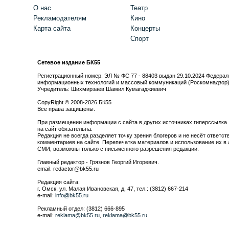
О нас
Театр
Рекламодателям
Кино
Карта сайта
Концерты
Спорт
Сетевое издание БК55
Регистрационный номер: ЭЛ № ФС 77 - 88403 выдан 29.10.2024 Федерал
информационных технологий и массовый коммуникаций (Роскомнадзор
Учредитель: Шихмирзаев Шамил Кумагаджиевич
CopyRight © 2008-2026 БК55
Все права защищены.
При размещении информации с сайта в других источниках гиперссылка
на сайт обязательна.
Редакция не всегда разделяет точку зрения блогеров и не несёт ответст
комментариев на сайте. Перепечатка материалов и использование их в 
СМИ, возможны только с письменного разрешения редакции.
Главный редактор - Грязнов Георгий Игоревич.
email: redactor@bk55.ru
Редакция сайта:
г. Омск, ул. Малая Ивановская, д. 47, тел.: (3812) 667-214
e-mail:
info@bk55.ru
Рекламный отдел: (3812) 666-895
e-mail:
reklama@bk55.ru
,
reklama@bk55.ru