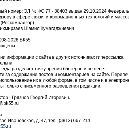
ый номер: ЭЛ № ФС 77 - 88403 выдан 29.10.2024 Федерал
дзору в сфере связи, информационных технологий и масс
 (Роскомнадзор)
Шихмирзаев Шамил Кумагаджиевич
008-2026 БК55
щищены.
и информации с сайта в других источниках гиперссылка
тельна.
сегда разделяет точку зрения блогеров и не несёт
ти за содержание постов и комментариев на сайте. Перепе
использование их в любой форме, в том числе и в электро
 только с письменного разрешения редакции.
тор - Грязнов Георгий Игоревич.
r@bk55.ru
а:
алая Ивановская, д. 47, тел.: (3812) 667-214
55.ru