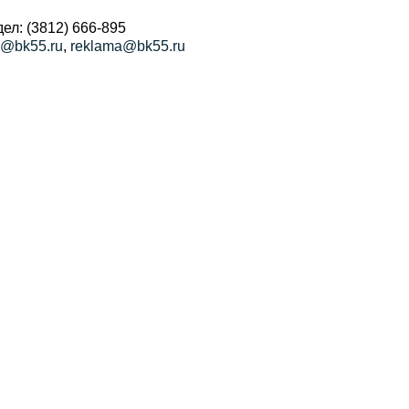
ел: (3812) 666-895
a@bk55.ru
,
reklama@bk55.ru