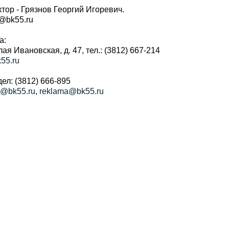
тор - Грязнов Георгий Игоревич.
r@bk55.ru
а:
алая Ивановская, д. 47, тел.: (3812) 667-214
55.ru
ел: (3812) 666-895
a@bk55.ru
,
reklama@bk55.ru