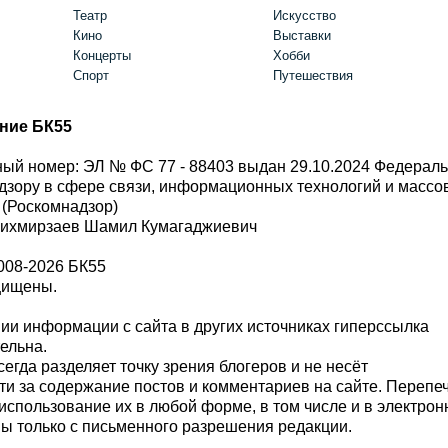
Театр
Искусство
Кино
Выставки
Концерты
Хобби
Спорт
Путешествия
ние БК55
ый номер: ЭЛ № ФС 77 - 88403 выдан 29.10.2024 Федерал
дзору в сфере связи, информационных технологий и масс
 (Роскомнадзор)
Шихмирзаев Шамил Кумагаджиевич
008-2026 БК55
щищены.
и информации с сайта в других источниках гиперссылка
тельна.
сегда разделяет точку зрения блогеров и не несёт
ти за содержание постов и комментариев на сайте. Перепе
использование их в любой форме, в том числе и в электро
 только с письменного разрешения редакции.