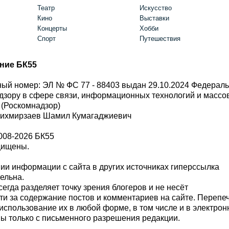
Театр
Искусство
Кино
Выставки
Концерты
Хобби
Спорт
Путешествия
ние БК55
ый номер: ЭЛ № ФС 77 - 88403 выдан 29.10.2024 Федерал
дзору в сфере связи, информационных технологий и масс
 (Роскомнадзор)
Шихмирзаев Шамил Кумагаджиевич
008-2026 БК55
щищены.
и информации с сайта в других источниках гиперссылка
тельна.
сегда разделяет точку зрения блогеров и не несёт
ти за содержание постов и комментариев на сайте. Перепе
использование их в любой форме, в том числе и в электро
 только с письменного разрешения редакции.