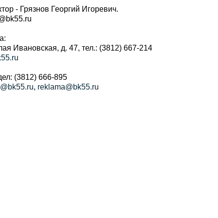
тор - Грязнов Георгий Игоревич.
r@bk55.ru
а:
алая Ивановская, д. 47, тел.: (3812) 667-214
55.ru
ел: (3812) 666-895
a@bk55.ru
,
reklama@bk55.ru