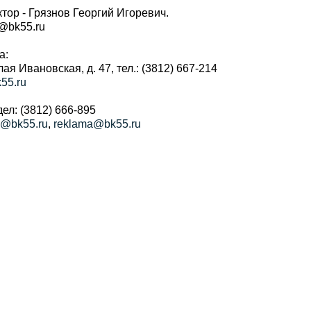
тор - Грязнов Георгий Игоревич.
r@bk55.ru
а:
алая Ивановская, д. 47, тел.: (3812) 667-214
55.ru
ел: (3812) 666-895
a@bk55.ru
,
reklama@bk55.ru