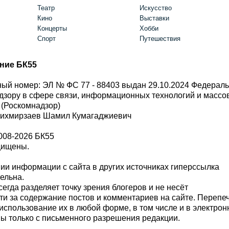
Театр
Искусство
Кино
Выставки
Концерты
Хобби
Спорт
Путешествия
ние БК55
ый номер: ЭЛ № ФС 77 - 88403 выдан 29.10.2024 Федерал
дзору в сфере связи, информационных технологий и масс
 (Роскомнадзор)
Шихмирзаев Шамил Кумагаджиевич
008-2026 БК55
щищены.
и информации с сайта в других источниках гиперссылка
тельна.
сегда разделяет точку зрения блогеров и не несёт
ти за содержание постов и комментариев на сайте. Перепе
использование их в любой форме, в том числе и в электро
 только с письменного разрешения редакции.