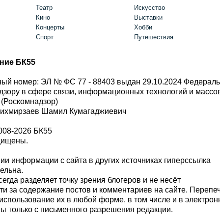
Театр
Искусство
Кино
Выставки
Концерты
Хобби
Спорт
Путешествия
ние БК55
ый номер: ЭЛ № ФС 77 - 88403 выдан 29.10.2024 Федерал
дзору в сфере связи, информационных технологий и масс
 (Роскомнадзор)
Шихмирзаев Шамил Кумагаджиевич
008-2026 БК55
щищены.
и информации с сайта в других источниках гиперссылка
тельна.
сегда разделяет точку зрения блогеров и не несёт
ти за содержание постов и комментариев на сайте. Перепе
использование их в любой форме, в том числе и в электро
 только с письменного разрешения редакции.