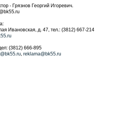
тор - Грязнов Георгий Игоревич.
r@bk55.ru
а:
алая Ивановская, д. 47, тел.: (3812) 667-214
55.ru
ел: (3812) 666-895
a@bk55.ru
,
reklama@bk55.ru