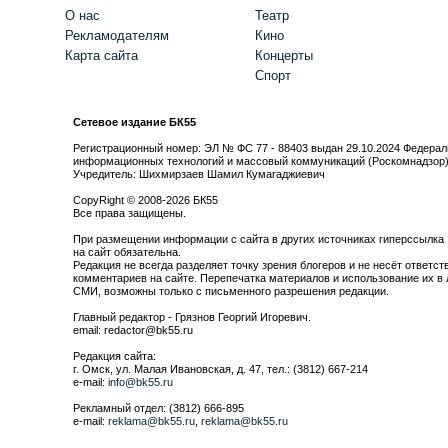
О нас
Театр
Рекламодателям
Кино
Карта сайта
Концерты
Спорт
Сетевое издание БК55
Регистрационный номер: ЭЛ № ФС 77 - 88403 выдан 29.10.2024 Федерал
информационных технологий и массовый коммуникаций (Роскомнадзор
Учредитель: Шихмирзаев Шамил Кумагаджиевич
CopyRight © 2008-2026 БК55
Все права защищены.
При размещении информации с сайта в других источниках гиперссылка
на сайт обязательна.
Редакция не всегда разделяет точку зрения блогеров и не несёт ответст
комментариев на сайте. Перепечатка материалов и использование их в 
СМИ, возможны только с письменного разрешения редакции.
Главный редактор - Грязнов Георгий Игоревич.
email: redactor@bk55.ru
Редакция сайта:
г. Омск, ул. Малая Ивановская, д. 47, тел.: (3812) 667-214
e-mail:
info@bk55.ru
Рекламный отдел: (3812) 666-895
e-mail:
reklama@bk55.ru
,
reklama@bk55.ru