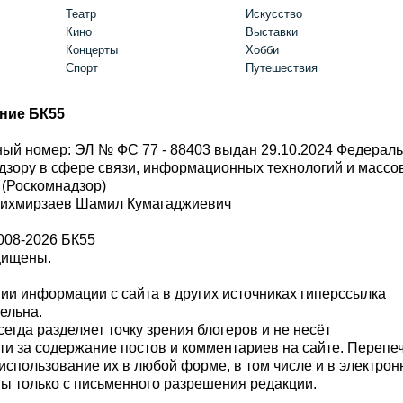
Театр
Искусство
Кино
Выставки
Концерты
Хобби
Спорт
Путешествия
ние БК55
ый номер: ЭЛ № ФС 77 - 88403 выдан 29.10.2024 Федерал
дзору в сфере связи, информационных технологий и масс
 (Роскомнадзор)
Шихмирзаев Шамил Кумагаджиевич
008-2026 БК55
щищены.
и информации с сайта в других источниках гиперссылка
тельна.
сегда разделяет точку зрения блогеров и не несёт
ти за содержание постов и комментариев на сайте. Перепе
использование их в любой форме, в том числе и в электро
 только с письменного разрешения редакции.