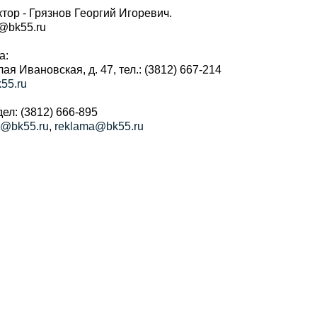
тор - Грязнов Георгий Игоревич.
r@bk55.ru
а:
алая Ивановская, д. 47, тел.: (3812) 667-214
55.ru
ел: (3812) 666-895
a@bk55.ru
,
reklama@bk55.ru