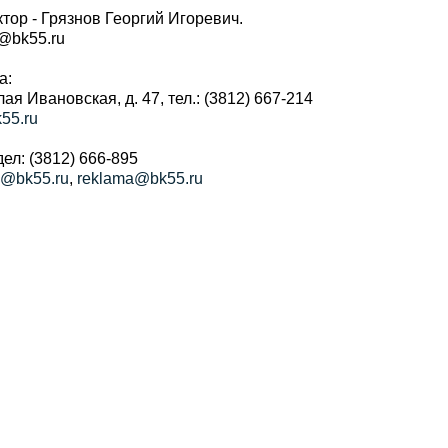
тор - Грязнов Георгий Игоревич.
r@bk55.ru
а:
алая Ивановская, д. 47, тел.: (3812) 667-214
55.ru
ел: (3812) 666-895
a@bk55.ru
,
reklama@bk55.ru