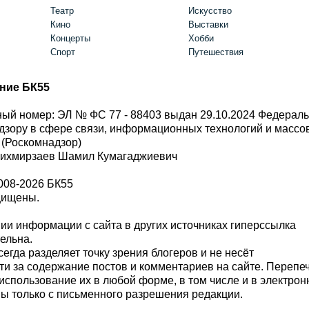
Театр
Искусство
Кино
Выставки
Концерты
Хобби
Спорт
Путешествия
ние БК55
ый номер: ЭЛ № ФС 77 - 88403 выдан 29.10.2024 Федерал
дзору в сфере связи, информационных технологий и масс
 (Роскомнадзор)
Шихмирзаев Шамил Кумагаджиевич
008-2026 БК55
щищены.
и информации с сайта в других источниках гиперссылка
тельна.
сегда разделяет точку зрения блогеров и не несёт
ти за содержание постов и комментариев на сайте. Перепе
использование их в любой форме, в том числе и в электро
 только с письменного разрешения редакции.