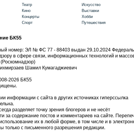
Театр
Искусство
Кино
Выставки
Концерты
Хобби
Спорт
Путешествия
ние БК55
ый номер: ЭЛ № ФС 77 - 88403 выдан 29.10.2024 Федерал
дзору в сфере связи, информационных технологий и масс
 (Роскомнадзор)
Шихмирзаев Шамил Кумагаджиевич
008-2026 БК55
щищены.
и информации с сайта в других источниках гиперссылка
тельна.
сегда разделяет точку зрения блогеров и не несёт
ти за содержание постов и комментариев на сайте. Перепе
использование их в любой форме, в том числе и в электро
 только с письменного разрешения редакции.