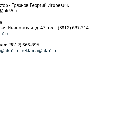
тор - Грязнов Георгий Игоревич.
r@bk55.ru
а:
алая Ивановская, д. 47, тел.: (3812) 667-214
55.ru
ел: (3812) 666-895
a@bk55.ru
,
reklama@bk55.ru