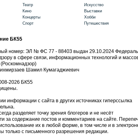
Театр
Искусство
Кино
Выставки
Концерты
Хобби
Спорт
Путешествия
ние БК55
ый номер: ЭЛ № ФС 77 - 88403 выдан 29.10.2024 Федерал
дзору в сфере связи, информационных технологий и масс
 (Роскомнадзор)
Шихмирзаев Шамил Кумагаджиевич
008-2026 БК55
щищены.
и информации с сайта в других источниках гиперссылка
тельна.
сегда разделяет точку зрения блогеров и не несёт
ти за содержание постов и комментариев на сайте. Перепе
использование их в любой форме, в том числе и в электро
 только с письменного разрешения редакции.