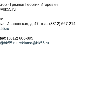
тор - Грязнов Георгий Игоревич.
r@bk55.ru
а:
алая Ивановская, д. 47, тел.: (3812) 667-214
55.ru
ел: (3812) 666-895
a@bk55.ru
,
reklama@bk55.ru