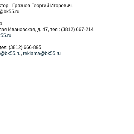
тор - Грязнов Георгий Игоревич.
r@bk55.ru
а:
алая Ивановская, д. 47, тел.: (3812) 667-214
55.ru
ел: (3812) 666-895
a@bk55.ru
,
reklama@bk55.ru