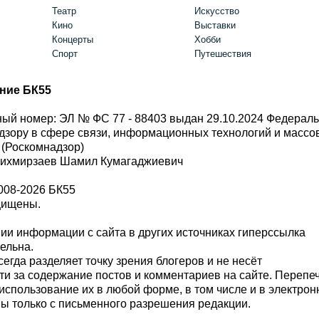
Театр
Искусство
Кино
Выставки
Концерты
Хобби
Спорт
Путешествия
ние БК55
ый номер: ЭЛ № ФС 77 - 88403 выдан 29.10.2024 Федерал
дзору в сфере связи, информационных технологий и масс
 (Роскомнадзор)
Шихмирзаев Шамил Кумагаджиевич
008-2026 БК55
щищены.
и информации с сайта в других источниках гиперссылка
тельна.
сегда разделяет точку зрения блогеров и не несёт
ти за содержание постов и комментариев на сайте. Перепе
использование их в любой форме, в том числе и в электро
 только с письменного разрешения редакции.