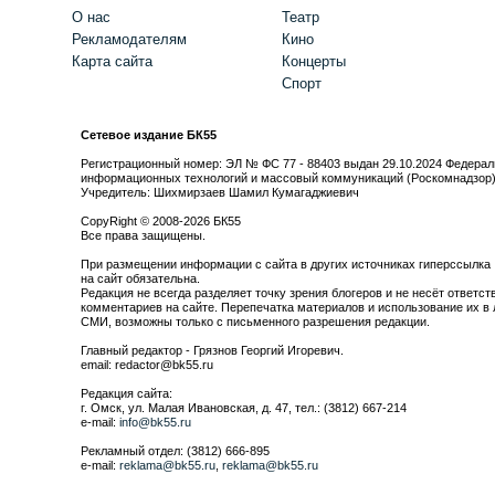
О нас
Театр
Рекламодателям
Кино
Карта сайта
Концерты
Спорт
Сетевое издание БК55
Регистрационный номер: ЭЛ № ФС 77 - 88403 выдан 29.10.2024 Федерал
информационных технологий и массовый коммуникаций (Роскомнадзор
Учредитель: Шихмирзаев Шамил Кумагаджиевич
CopyRight © 2008-2026 БК55
Все права защищены.
При размещении информации с сайта в других источниках гиперссылка
на сайт обязательна.
Редакция не всегда разделяет точку зрения блогеров и не несёт ответст
комментариев на сайте. Перепечатка материалов и использование их в 
СМИ, возможны только с письменного разрешения редакции.
Главный редактор - Грязнов Георгий Игоревич.
email: redactor@bk55.ru
Редакция сайта:
г. Омск, ул. Малая Ивановская, д. 47, тел.: (3812) 667-214
e-mail:
info@bk55.ru
Рекламный отдел: (3812) 666-895
e-mail:
reklama@bk55.ru
,
reklama@bk55.ru