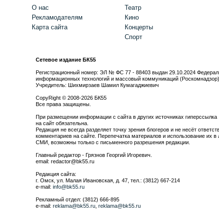
О нас
Театр
Рекламодателям
Кино
Карта сайта
Концерты
Спорт
Сетевое издание БК55
Регистрационный номер: ЭЛ № ФС 77 - 88403 выдан 29.10.2024 Федерал
информационных технологий и массовый коммуникаций (Роскомнадзор
Учредитель: Шихмирзаев Шамил Кумагаджиевич
CopyRight © 2008-2026 БК55
Все права защищены.
При размещении информации с сайта в других источниках гиперссылка
на сайт обязательна.
Редакция не всегда разделяет точку зрения блогеров и не несёт ответст
комментариев на сайте. Перепечатка материалов и использование их в 
СМИ, возможны только с письменного разрешения редакции.
Главный редактор - Грязнов Георгий Игоревич.
email: redactor@bk55.ru
Редакция сайта:
г. Омск, ул. Малая Ивановская, д. 47, тел.: (3812) 667-214
e-mail:
info@bk55.ru
Рекламный отдел: (3812) 666-895
e-mail:
reklama@bk55.ru
,
reklama@bk55.ru