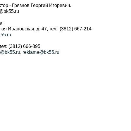
тор - Грязнов Георгий Игоревич.
r@bk55.ru
а:
алая Ивановская, д. 47, тел.: (3812) 667-214
55.ru
ел: (3812) 666-895
a@bk55.ru
,
reklama@bk55.ru