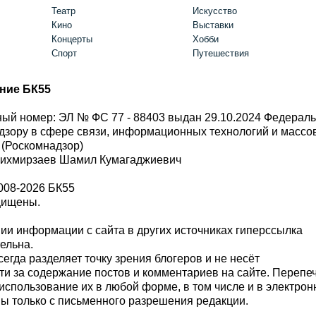
Театр
Искусство
Кино
Выставки
Концерты
Хобби
Спорт
Путешествия
ние БК55
ый номер: ЭЛ № ФС 77 - 88403 выдан 29.10.2024 Федерал
дзору в сфере связи, информационных технологий и масс
 (Роскомнадзор)
Шихмирзаев Шамил Кумагаджиевич
008-2026 БК55
щищены.
и информации с сайта в других источниках гиперссылка
тельна.
сегда разделяет точку зрения блогеров и не несёт
ти за содержание постов и комментариев на сайте. Перепе
использование их в любой форме, в том числе и в электро
 только с письменного разрешения редакции.