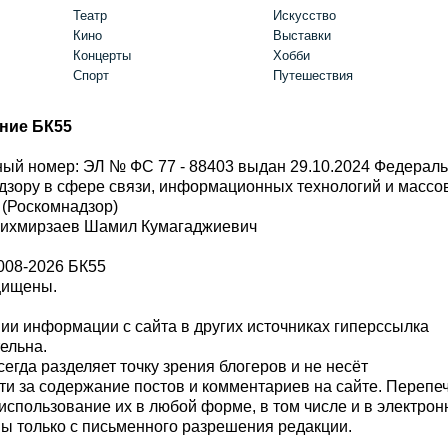
Театр
Искусство
Кино
Выставки
Концерты
Хобби
Спорт
Путешествия
ние БК55
ый номер: ЭЛ № ФС 77 - 88403 выдан 29.10.2024 Федерал
дзору в сфере связи, информационных технологий и масс
 (Роскомнадзор)
Шихмирзаев Шамил Кумагаджиевич
008-2026 БК55
щищены.
и информации с сайта в других источниках гиперссылка
тельна.
сегда разделяет точку зрения блогеров и не несёт
ти за содержание постов и комментариев на сайте. Перепе
использование их в любой форме, в том числе и в электро
 только с письменного разрешения редакции.