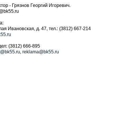
тор - Грязнов Георгий Игоревич.
r@bk55.ru
а:
алая Ивановская, д. 47, тел.: (3812) 667-214
55.ru
ел: (3812) 666-895
a@bk55.ru
,
reklama@bk55.ru