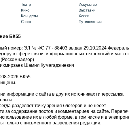
Театр
Искусство
Кино
Выставки
Концерты
Хобби
Спорт
Путешествия
ние БК55
ый номер: ЭЛ № ФС 77 - 88403 выдан 29.10.2024 Федерал
дзору в сфере связи, информационных технологий и масс
 (Роскомнадзор)
Шихмирзаев Шамил Кумагаджиевич
008-2026 БК55
щищены.
и информации с сайта в других источниках гиперссылка
тельна.
сегда разделяет точку зрения блогеров и не несёт
ти за содержание постов и комментариев на сайте. Перепе
использование их в любой форме, в том числе и в электро
 только с письменного разрешения редакции.