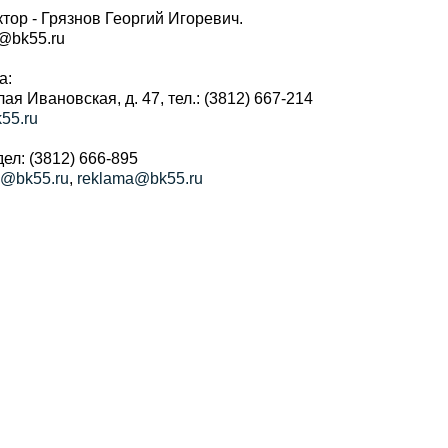
тор - Грязнов Георгий Игоревич.
r@bk55.ru
а:
алая Ивановская, д. 47, тел.: (3812) 667-214
55.ru
ел: (3812) 666-895
a@bk55.ru
,
reklama@bk55.ru