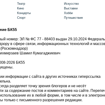
Театр
Искусство
Кино
Выставки
Концерты
Хобби
Спорт
Путешествия
ние БК55
ый номер: ЭЛ № ФС 77 - 88403 выдан 29.10.2024 Федерал
дзору в сфере связи, информационных технологий и масс
 (Роскомнадзор)
Шихмирзаев Шамил Кумагаджиевич
008-2026 БК55
щищены.
и информации с сайта в других источниках гиперссылка
тельна.
сегда разделяет точку зрения блогеров и не несёт
ти за содержание постов и комментариев на сайте. Перепе
использование их в любой форме, в том числе и в электро
 только с письменного разрешения редакции.