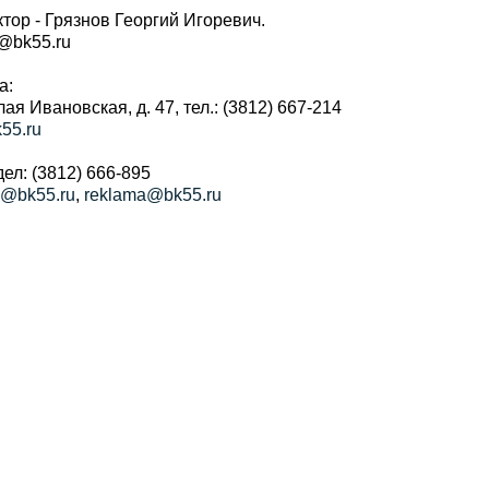
тор - Грязнов Георгий Игоревич.
r@bk55.ru
а:
алая Ивановская, д. 47, тел.: (3812) 667-214
55.ru
ел: (3812) 666-895
a@bk55.ru
,
reklama@bk55.ru