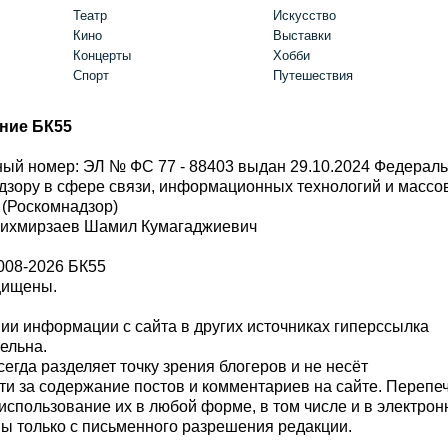
Театр
Искусство
Кино
Выставки
Концерты
Хобби
Спорт
Путешествия
ние БК55
ый номер: ЭЛ № ФС 77 - 88403 выдан 29.10.2024 Федерал
дзору в сфере связи, информационных технологий и масс
 (Роскомнадзор)
Шихмирзаев Шамил Кумагаджиевич
008-2026 БК55
щищены.
и информации с сайта в других источниках гиперссылка
тельна.
сегда разделяет точку зрения блогеров и не несёт
ти за содержание постов и комментариев на сайте. Перепе
использование их в любой форме, в том числе и в электро
 только с письменного разрешения редакции.