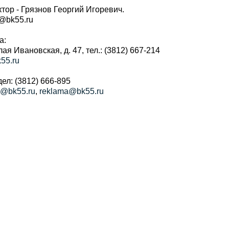
тор - Грязнов Георгий Игоревич.
r@bk55.ru
а:
алая Ивановская, д. 47, тел.: (3812) 667-214
55.ru
ел: (3812) 666-895
a@bk55.ru
,
reklama@bk55.ru