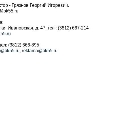
тор - Грязнов Георгий Игоревич.
r@bk55.ru
а:
алая Ивановская, д. 47, тел.: (3812) 667-214
55.ru
ел: (3812) 666-895
a@bk55.ru
,
reklama@bk55.ru