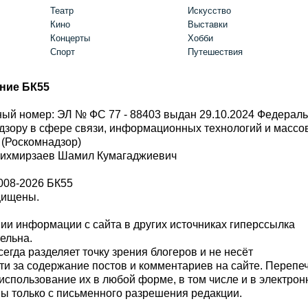
Театр
Искусство
Кино
Выставки
Концерты
Хобби
Спорт
Путешествия
ние БК55
ый номер: ЭЛ № ФС 77 - 88403 выдан 29.10.2024 Федерал
дзору в сфере связи, информационных технологий и масс
 (Роскомнадзор)
Шихмирзаев Шамил Кумагаджиевич
008-2026 БК55
щищены.
и информации с сайта в других источниках гиперссылка
тельна.
сегда разделяет точку зрения блогеров и не несёт
ти за содержание постов и комментариев на сайте. Перепе
использование их в любой форме, в том числе и в электро
 только с письменного разрешения редакции.