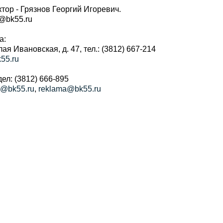
тор - Грязнов Георгий Игоревич.
r@bk55.ru
а:
алая Ивановская, д. 47, тел.: (3812) 667-214
55.ru
ел: (3812) 666-895
a@bk55.ru
,
reklama@bk55.ru