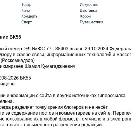
Театр
Искусство
Кино
Выставки
Концерты
Хобби
Спорт
Путешествия
ние БК55
ый номер: ЭЛ № ФС 77 - 88403 выдан 29.10.2024 Федерал
дзору в сфере связи, информационных технологий и масс
 (Роскомнадзор)
Шихмирзаев Шамил Кумагаджиевич
008-2026 БК55
щищены.
и информации с сайта в других источниках гиперссылка
тельна.
сегда разделяет точку зрения блогеров и не несёт
ти за содержание постов и комментариев на сайте. Перепе
использование их в любой форме, в том числе и в электро
 только с письменного разрешения редакции.