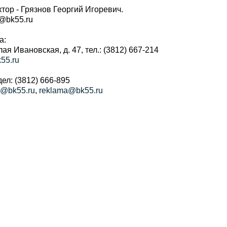
тор - Грязнов Георгий Игоревич.
r@bk55.ru
а:
алая Ивановская, д. 47, тел.: (3812) 667-214
55.ru
ел: (3812) 666-895
a@bk55.ru
,
reklama@bk55.ru