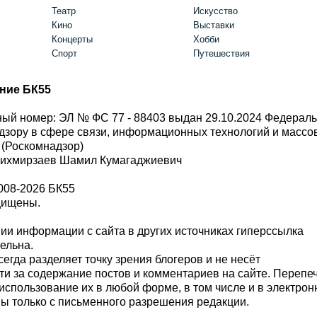
Театр
Искусство
Кино
Выставки
Концерты
Хобби
Спорт
Путешествия
ние БК55
ый номер: ЭЛ № ФС 77 - 88403 выдан 29.10.2024 Федерал
дзору в сфере связи, информационных технологий и масс
 (Роскомнадзор)
Шихмирзаев Шамил Кумагаджиевич
008-2026 БК55
щищены.
и информации с сайта в других источниках гиперссылка
тельна.
сегда разделяет точку зрения блогеров и не несёт
ти за содержание постов и комментариев на сайте. Перепе
использование их в любой форме, в том числе и в электро
 только с письменного разрешения редакции.