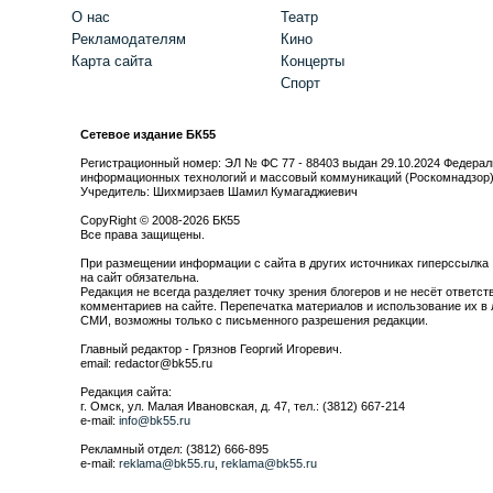
О нас
Театр
Рекламодателям
Кино
Карта сайта
Концерты
Спорт
Сетевое издание БК55
Регистрационный номер: ЭЛ № ФС 77 - 88403 выдан 29.10.2024 Федерал
информационных технологий и массовый коммуникаций (Роскомнадзор
Учредитель: Шихмирзаев Шамил Кумагаджиевич
CopyRight © 2008-2026 БК55
Все права защищены.
При размещении информации с сайта в других источниках гиперссылка
на сайт обязательна.
Редакция не всегда разделяет точку зрения блогеров и не несёт ответст
комментариев на сайте. Перепечатка материалов и использование их в 
СМИ, возможны только с письменного разрешения редакции.
Главный редактор - Грязнов Георгий Игоревич.
email: redactor@bk55.ru
Редакция сайта:
г. Омск, ул. Малая Ивановская, д. 47, тел.: (3812) 667-214
e-mail:
info@bk55.ru
Рекламный отдел: (3812) 666-895
e-mail:
reklama@bk55.ru
,
reklama@bk55.ru