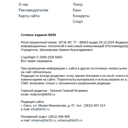
О нас
Театр
Рекламодателям
Кино
Карта сайта
Концерты
Спорт
Сетевое издание БК55
Регистрационный номер: ЭЛ № ФС 77 - 88403 выдан 29.10.2024 Федерал
информационных технологий и массовый коммуникаций (Роскомнадзор
Учредитель: Шихмирзаев Шамил Кумагаджиевич
CopyRight © 2008-2026 БК55
Все права защищены.
При размещении информации с сайта в других источниках гиперссылка
на сайт обязательна.
Редакция не всегда разделяет точку зрения блогеров и не несёт ответст
комментариев на сайте. Перепечатка материалов и использование их в 
СМИ, возможны только с письменного разрешения редакции.
Главный редактор - Грязнов Георгий Игоревич.
email: redactor@bk55.ru
Редакция сайта:
г. Омск, ул. Малая Ивановская, д. 47, тел.: (3812) 667-214
e-mail:
info@bk55.ru
Рекламный отдел: (3812) 666-895
e-mail:
reklama@bk55.ru
,
reklama@bk55.ru