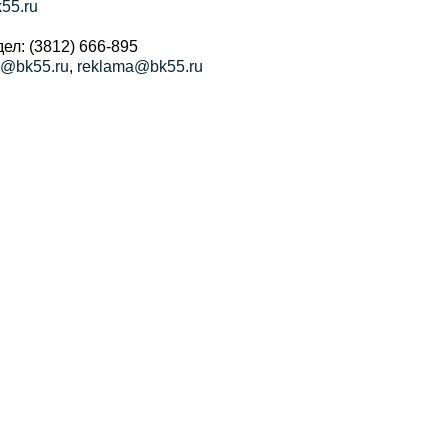
55.ru
ел: (3812) 666-895
a@bk55.ru
,
reklama@bk55.ru