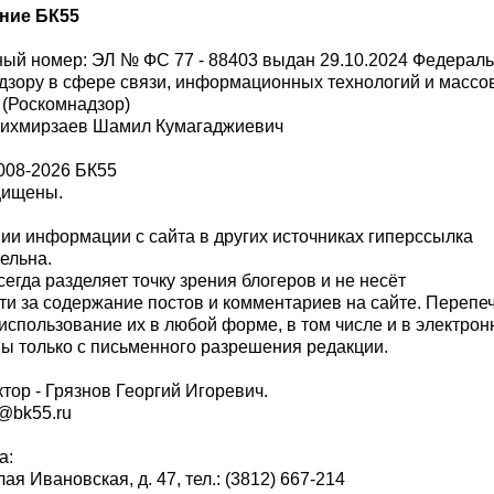
ние БК55
ый номер: ЭЛ № ФС 77 - 88403 выдан 29.10.2024 Федерал
дзору в сфере связи, информационных технологий и масс
 (Роскомнадзор)
Шихмирзаев Шамил Кумагаджиевич
008-2026 БК55
щищены.
и информации с сайта в других источниках гиперссылка
тельна.
сегда разделяет точку зрения блогеров и не несёт
ти за содержание постов и комментариев на сайте. Перепе
использование их в любой форме, в том числе и в электро
 только с письменного разрешения редакции.
тор - Грязнов Георгий Игоревич.
r@bk55.ru
а:
алая Ивановская, д. 47, тел.: (3812) 667-214