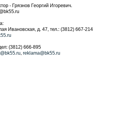
тор - Грязнов Георгий Игоревич.
r@bk55.ru
а:
алая Ивановская, д. 47, тел.: (3812) 667-214
55.ru
ел: (3812) 666-895
a@bk55.ru
,
reklama@bk55.ru