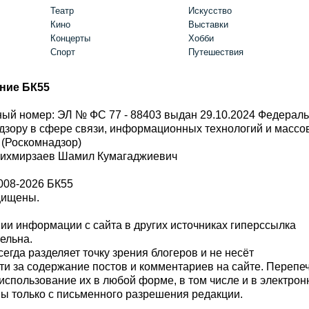
Театр
Искусство
Кино
Выставки
Концерты
Хобби
Спорт
Путешествия
ние БК55
ый номер: ЭЛ № ФС 77 - 88403 выдан 29.10.2024 Федерал
дзору в сфере связи, информационных технологий и масс
 (Роскомнадзор)
Шихмирзаев Шамил Кумагаджиевич
008-2026 БК55
щищены.
и информации с сайта в других источниках гиперссылка
тельна.
сегда разделяет точку зрения блогеров и не несёт
ти за содержание постов и комментариев на сайте. Перепе
использование их в любой форме, в том числе и в электро
 только с письменного разрешения редакции.