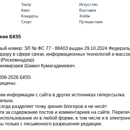
Театр
Искусство
Кино
Выставки
Концерты
Хобби
Спорт
Путешествия
ние БК55
ый номер: ЭЛ № ФС 77 - 88403 выдан 29.10.2024 Федерал
дзору в сфере связи, информационных технологий и масс
 (Роскомнадзор)
Шихмирзаев Шамил Кумагаджиевич
008-2026 БК55
щищены.
и информации с сайта в других источниках гиперссылка
тельна.
сегда разделяет точку зрения блогеров и не несёт
ти за содержание постов и комментариев на сайте. Перепе
использование их в любой форме, в том числе и в электро
 только с письменного разрешения редакции.