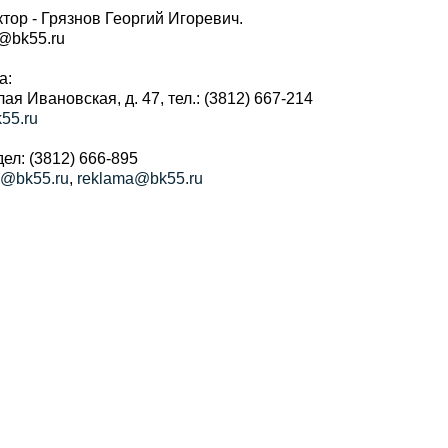
тор - Грязнов Георгий Игоревич.
r@bk55.ru
а:
алая Ивановская, д. 47, тел.: (3812) 667-214
55.ru
ел: (3812) 666-895
a@bk55.ru
,
reklama@bk55.ru