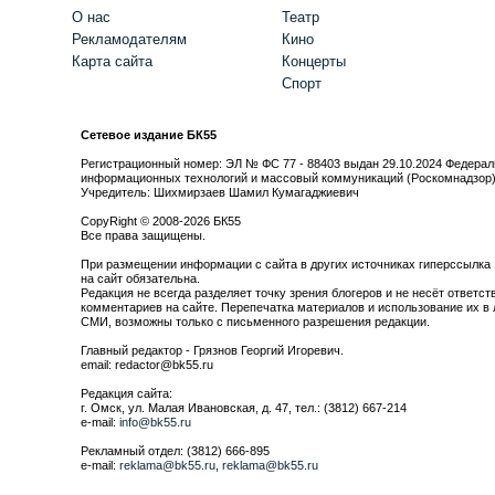
О нас
Театр
Рекламодателям
Кино
Карта сайта
Концерты
Спорт
Сетевое издание БК55
Регистрационный номер: ЭЛ № ФС 77 - 88403 выдан 29.10.2024 Федерал
информационных технологий и массовый коммуникаций (Роскомнадзор
Учредитель: Шихмирзаев Шамил Кумагаджиевич
CopyRight © 2008-2026 БК55
Все права защищены.
При размещении информации с сайта в других источниках гиперссылка
на сайт обязательна.
Редакция не всегда разделяет точку зрения блогеров и не несёт ответст
комментариев на сайте. Перепечатка материалов и использование их в 
СМИ, возможны только с письменного разрешения редакции.
Главный редактор - Грязнов Георгий Игоревич.
email: redactor@bk55.ru
Редакция сайта:
г. Омск, ул. Малая Ивановская, д. 47, тел.: (3812) 667-214
e-mail:
info@bk55.ru
Рекламный отдел: (3812) 666-895
e-mail:
reklama@bk55.ru
,
reklama@bk55.ru