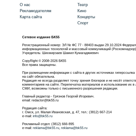
О нас
Театр
Рекламодателям
Кино
Карта сайта
Концерты
Спорт
Сетевое издание БК55
Регистрационный номер: ЭЛ № ФС 77 - 88403 выдан 29.10.2024 Федерал
информационных технологий и массовый коммуникаций (Роскомнадзор
Учредитель: Шихмирзаев Шамил Кумагаджиевич
CopyRight © 2008-2026 БК55
Все права защищены.
При размещении информации с сайта в других источниках гиперссылка
на сайт обязательна.
Редакция не всегда разделяет точку зрения блогеров и не несёт ответст
комментариев на сайте. Перепечатка материалов и использование их в 
СМИ, возможны только с письменного разрешения редакции.
Главный редактор - Грязнов Георгий Игоревич.
email: redactor@bk55.ru
Редакция сайта:
г. Омск, ул. Малая Ивановская, д. 47, тел.: (3812) 667-214
e-mail:
info@bk55.ru
Рекламный отдел: (3812) 666-895
e-mail:
reklama@bk55.ru
,
reklama@bk55.ru