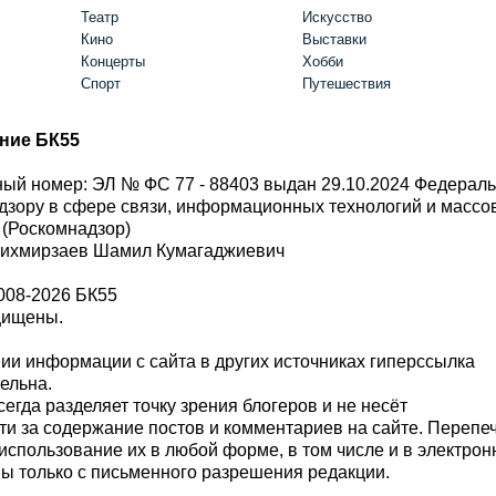
Театр
Искусство
Кино
Выставки
Концерты
Хобби
Спорт
Путешествия
ние БК55
ый номер: ЭЛ № ФС 77 - 88403 выдан 29.10.2024 Федерал
дзору в сфере связи, информационных технологий и масс
 (Роскомнадзор)
Шихмирзаев Шамил Кумагаджиевич
008-2026 БК55
щищены.
и информации с сайта в других источниках гиперссылка
тельна.
сегда разделяет точку зрения блогеров и не несёт
ти за содержание постов и комментариев на сайте. Перепе
использование их в любой форме, в том числе и в электро
 только с письменного разрешения редакции.