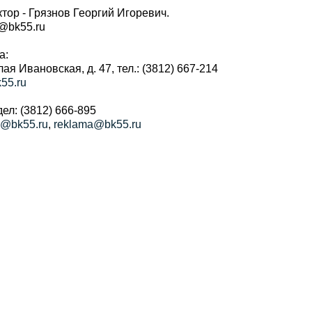
тор - Грязнов Георгий Игоревич.
r@bk55.ru
а:
алая Ивановская, д. 47, тел.: (3812) 667-214
55.ru
ел: (3812) 666-895
a@bk55.ru
,
reklama@bk55.ru