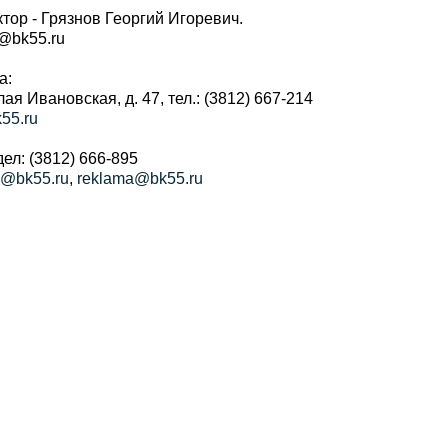
тор - Грязнов Георгий Игоревич.
r@bk55.ru
а:
алая Ивановская, д. 47, тел.: (3812) 667-214
55.ru
ел: (3812) 666-895
a@bk55.ru
,
reklama@bk55.ru