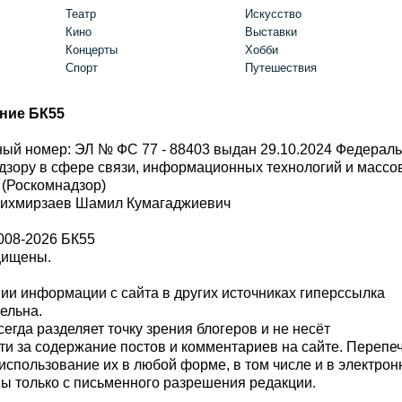
Театр
Искусство
Кино
Выставки
Концерты
Хобби
Спорт
Путешествия
ние БК55
ый номер: ЭЛ № ФС 77 - 88403 выдан 29.10.2024 Федерал
дзору в сфере связи, информационных технологий и масс
 (Роскомнадзор)
Шихмирзаев Шамил Кумагаджиевич
008-2026 БК55
щищены.
и информации с сайта в других источниках гиперссылка
тельна.
сегда разделяет точку зрения блогеров и не несёт
ти за содержание постов и комментариев на сайте. Перепе
использование их в любой форме, в том числе и в электро
 только с письменного разрешения редакции.