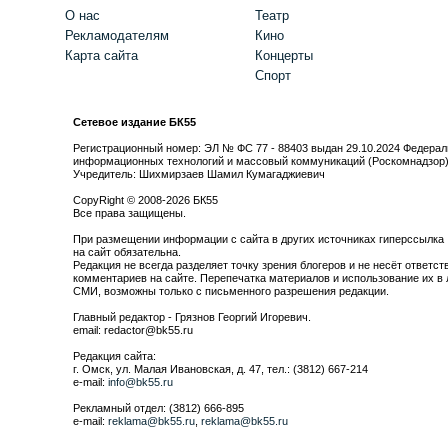
О нас
Театр
Рекламодателям
Кино
Карта сайта
Концерты
Спорт
Сетевое издание БК55
Регистрационный номер: ЭЛ № ФС 77 - 88403 выдан 29.10.2024 Федерал
информационных технологий и массовый коммуникаций (Роскомнадзор
Учредитель: Шихмирзаев Шамил Кумагаджиевич
CopyRight © 2008-2026 БК55
Все права защищены.
При размещении информации с сайта в других источниках гиперссылка
на сайт обязательна.
Редакция не всегда разделяет точку зрения блогеров и не несёт ответст
комментариев на сайте. Перепечатка материалов и использование их в 
СМИ, возможны только с письменного разрешения редакции.
Главный редактор - Грязнов Георгий Игоревич.
email: redactor@bk55.ru
Редакция сайта:
г. Омск, ул. Малая Ивановская, д. 47, тел.: (3812) 667-214
e-mail:
info@bk55.ru
Рекламный отдел: (3812) 666-895
e-mail:
reklama@bk55.ru
,
reklama@bk55.ru