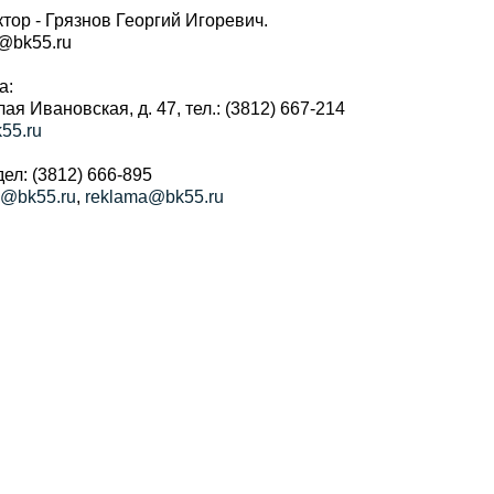
тор - Грязнов Георгий Игоревич.
r@bk55.ru
а:
алая Ивановская, д. 47, тел.: (3812) 667-214
55.ru
ел: (3812) 666-895
a@bk55.ru
,
reklama@bk55.ru