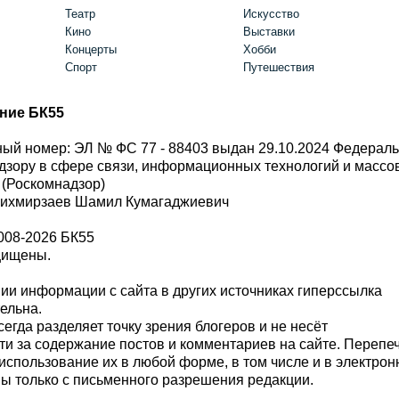
Театр
Искусство
Кино
Выставки
Концерты
Хобби
Спорт
Путешествия
ние БК55
ый номер: ЭЛ № ФС 77 - 88403 выдан 29.10.2024 Федерал
дзору в сфере связи, информационных технологий и масс
 (Роскомнадзор)
Шихмирзаев Шамил Кумагаджиевич
008-2026 БК55
щищены.
и информации с сайта в других источниках гиперссылка
тельна.
сегда разделяет точку зрения блогеров и не несёт
ти за содержание постов и комментариев на сайте. Перепе
использование их в любой форме, в том числе и в электро
 только с письменного разрешения редакции.