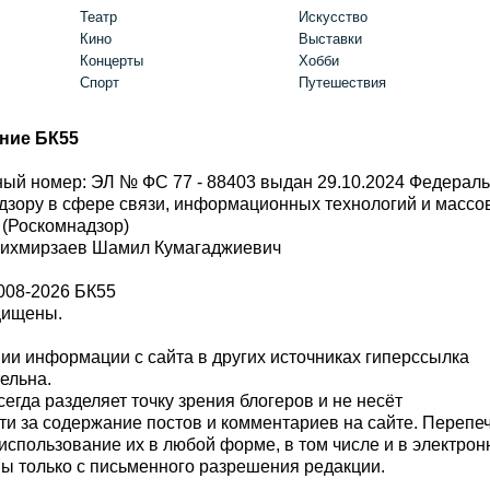
Театр
Искусство
Кино
Выставки
Концерты
Хобби
Спорт
Путешествия
ние БК55
ый номер: ЭЛ № ФС 77 - 88403 выдан 29.10.2024 Федерал
дзору в сфере связи, информационных технологий и масс
 (Роскомнадзор)
Шихмирзаев Шамил Кумагаджиевич
008-2026 БК55
щищены.
и информации с сайта в других источниках гиперссылка
тельна.
сегда разделяет точку зрения блогеров и не несёт
ти за содержание постов и комментариев на сайте. Перепе
использование их в любой форме, в том числе и в электро
 только с письменного разрешения редакции.