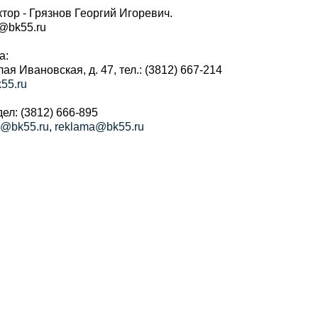
тор - Грязнов Георгий Игоревич.
r@bk55.ru
а:
алая Ивановская, д. 47, тел.: (3812) 667-214
55.ru
ел: (3812) 666-895
a@bk55.ru
,
reklama@bk55.ru