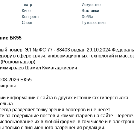
Театр
Искусство
Кино
Выставки
Концерты
Хобби
Спорт
Путешествия
ние БК55
ый номер: ЭЛ № ФС 77 - 88403 выдан 29.10.2024 Федерал
дзору в сфере связи, информационных технологий и масс
 (Роскомнадзор)
Шихмирзаев Шамил Кумагаджиевич
008-2026 БК55
щищены.
и информации с сайта в других источниках гиперссылка
тельна.
сегда разделяет точку зрения блогеров и не несёт
ти за содержание постов и комментариев на сайте. Перепе
использование их в любой форме, в том числе и в электро
 только с письменного разрешения редакции.