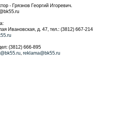
тор - Грязнов Георгий Игоревич.
r@bk55.ru
а:
алая Ивановская, д. 47, тел.: (3812) 667-214
55.ru
ел: (3812) 666-895
a@bk55.ru
,
reklama@bk55.ru