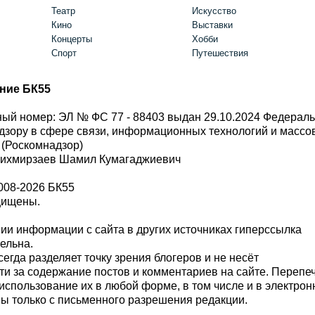
Театр
Искусство
Кино
Выставки
Концерты
Хобби
Спорт
Путешествия
ние БК55
ый номер: ЭЛ № ФС 77 - 88403 выдан 29.10.2024 Федерал
дзору в сфере связи, информационных технологий и масс
 (Роскомнадзор)
Шихмирзаев Шамил Кумагаджиевич
008-2026 БК55
щищены.
и информации с сайта в других источниках гиперссылка
тельна.
сегда разделяет точку зрения блогеров и не несёт
ти за содержание постов и комментариев на сайте. Перепе
использование их в любой форме, в том числе и в электро
 только с письменного разрешения редакции.