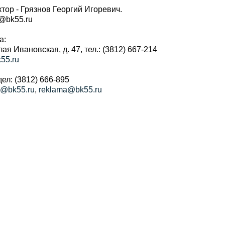
тор - Грязнов Георгий Игоревич.
r@bk55.ru
а:
алая Ивановская, д. 47, тел.: (3812) 667-214
55.ru
ел: (3812) 666-895
a@bk55.ru
,
reklama@bk55.ru