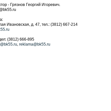
тор - Грязнов Георгий Игоревич.
r@bk55.ru
а:
алая Ивановская, д. 47, тел.: (3812) 667-214
55.ru
ел: (3812) 666-895
a@bk55.ru
,
reklama@bk55.ru