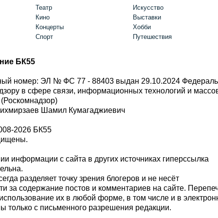
Театр
Искусство
Кино
Выставки
Концерты
Хобби
Спорт
Путешествия
ние БК55
ый номер: ЭЛ № ФС 77 - 88403 выдан 29.10.2024 Федерал
дзору в сфере связи, информационных технологий и масс
 (Роскомнадзор)
Шихмирзаев Шамил Кумагаджиевич
008-2026 БК55
щищены.
и информации с сайта в других источниках гиперссылка
тельна.
сегда разделяет точку зрения блогеров и не несёт
ти за содержание постов и комментариев на сайте. Перепе
использование их в любой форме, в том числе и в электро
 только с письменного разрешения редакции.