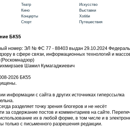
Театр
Искусство
Кино
Выставки
Концерты
Хобби
Спорт
Путешествия
ние БК55
ый номер: ЭЛ № ФС 77 - 88403 выдан 29.10.2024 Федерал
дзору в сфере связи, информационных технологий и масс
 (Роскомнадзор)
Шихмирзаев Шамил Кумагаджиевич
008-2026 БК55
щищены.
и информации с сайта в других источниках гиперссылка
тельна.
сегда разделяет точку зрения блогеров и не несёт
ти за содержание постов и комментариев на сайте. Перепе
использование их в любой форме, в том числе и в электро
 только с письменного разрешения редакции.