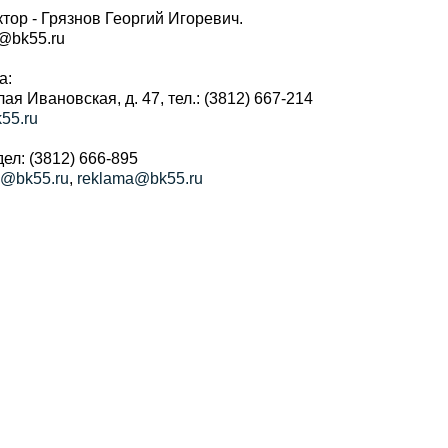
тор - Грязнов Георгий Игоревич.
r@bk55.ru
а:
алая Ивановская, д. 47, тел.: (3812) 667-214
55.ru
ел: (3812) 666-895
a@bk55.ru
,
reklama@bk55.ru