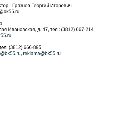
тор - Грязнов Георгий Игоревич.
r@bk55.ru
а:
алая Ивановская, д. 47, тел.: (3812) 667-214
55.ru
ел: (3812) 666-895
a@bk55.ru
,
reklama@bk55.ru