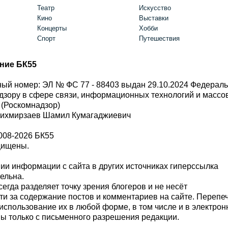
Театр
Искусство
Кино
Выставки
Концерты
Хобби
Спорт
Путешествия
ние БК55
ый номер: ЭЛ № ФС 77 - 88403 выдан 29.10.2024 Федерал
дзору в сфере связи, информационных технологий и масс
 (Роскомнадзор)
Шихмирзаев Шамил Кумагаджиевич
008-2026 БК55
щищены.
и информации с сайта в других источниках гиперссылка
тельна.
сегда разделяет точку зрения блогеров и не несёт
ти за содержание постов и комментариев на сайте. Перепе
использование их в любой форме, в том числе и в электро
 только с письменного разрешения редакции.