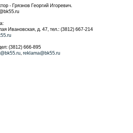
тор - Грязнов Георгий Игоревич.
r@bk55.ru
а:
алая Ивановская, д. 47, тел.: (3812) 667-214
55.ru
ел: (3812) 666-895
a@bk55.ru
,
reklama@bk55.ru