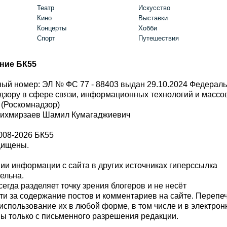
Театр
Искусство
Кино
Выставки
Концерты
Хобби
Спорт
Путешествия
ние БК55
ый номер: ЭЛ № ФС 77 - 88403 выдан 29.10.2024 Федерал
дзору в сфере связи, информационных технологий и масс
 (Роскомнадзор)
Шихмирзаев Шамил Кумагаджиевич
008-2026 БК55
щищены.
и информации с сайта в других источниках гиперссылка
тельна.
сегда разделяет точку зрения блогеров и не несёт
ти за содержание постов и комментариев на сайте. Перепе
использование их в любой форме, в том числе и в электро
 только с письменного разрешения редакции.