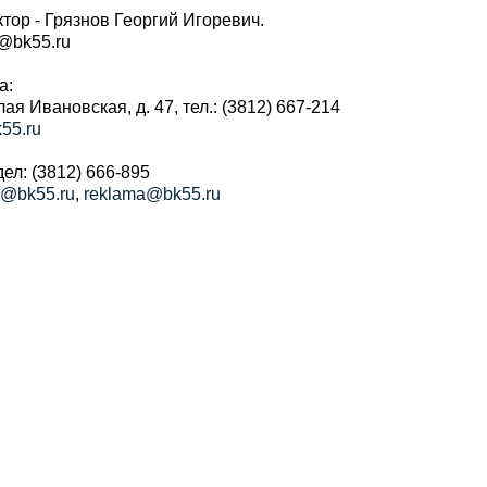
тор - Грязнов Георгий Игоревич.
r@bk55.ru
а:
алая Ивановская, д. 47, тел.: (3812) 667-214
55.ru
ел: (3812) 666-895
a@bk55.ru
,
reklama@bk55.ru