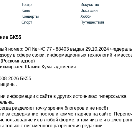
Театр
Искусство
Кино
Выставки
Концерты
Хобби
Спорт
Путешествия
ние БК55
ый номер: ЭЛ № ФС 77 - 88403 выдан 29.10.2024 Федерал
дзору в сфере связи, информационных технологий и масс
 (Роскомнадзор)
Шихмирзаев Шамил Кумагаджиевич
008-2026 БК55
щищены.
и информации с сайта в других источниках гиперссылка
тельна.
сегда разделяет точку зрения блогеров и не несёт
ти за содержание постов и комментариев на сайте. Перепе
использование их в любой форме, в том числе и в электро
 только с письменного разрешения редакции.